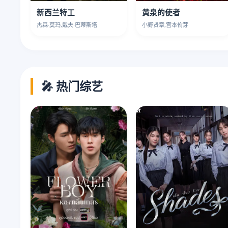
新西兰特工
黄泉的使者
杰森·莫玛,戴夫·巴蒂斯塔
小野贤章,宫本侑芽
🎤 热门综艺