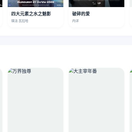
四大元素之水之魅影
破碎的爱
瑛法·瓦拉哈
内详