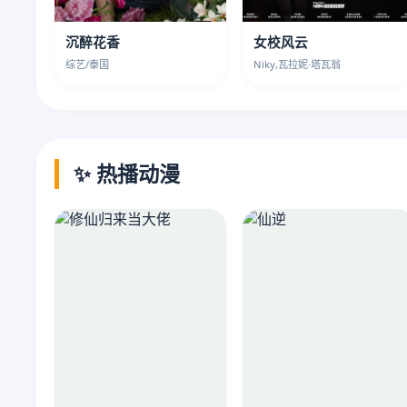
沉醉花香
女校风云
综艺/泰国
Niky,瓦拉妮·塔瓦翁
✨ 热播动漫