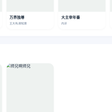
万界独尊
大主宰年番
王大伟,柳知萧
内详