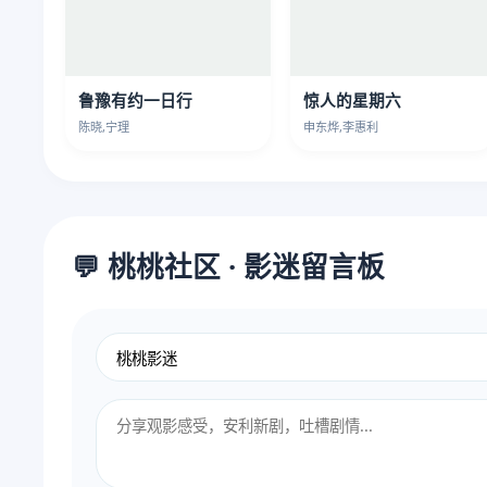
鲁豫有约一日行
惊人的星期六
陈晓,宁理
申东烨,李惠利
💬 桃桃社区 · 影迷留言板