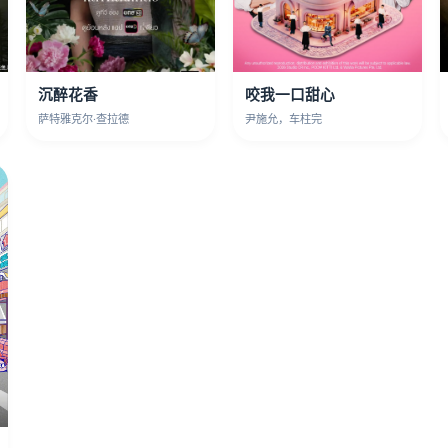
沉醉花香
咬我一口甜心
萨特雅克尔·查拉德
尹施允，车柱完