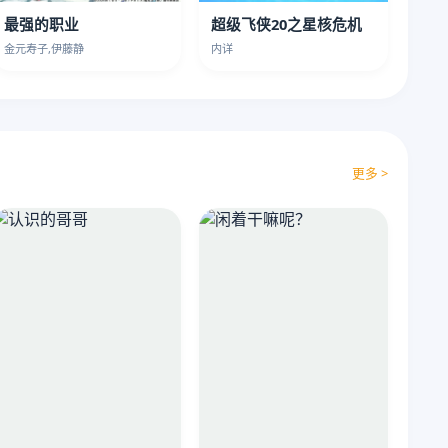
最强的职业
超级飞侠20之星核危机
金元寿子,伊藤静
内详
更多 >