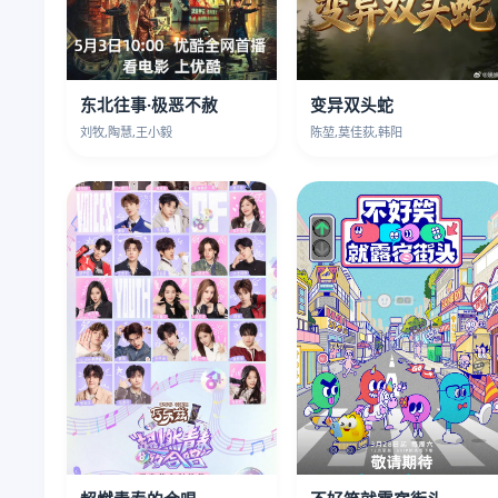
东北往事·极恶不赦
变异双头蛇
刘牧,陶慧,王小毅
陈堃,莫佳荻,韩阳