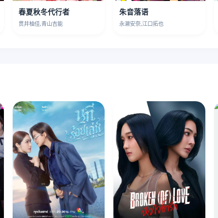
春夏秋冬代行者
朱音落语
贯井柚佳,青山吉能
永濑安奈,江口拓也