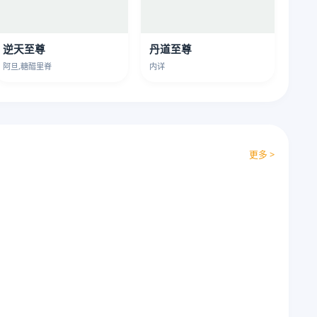
逆天至尊
丹道至尊
阿旦,糖醋里脊
内详
更多 >