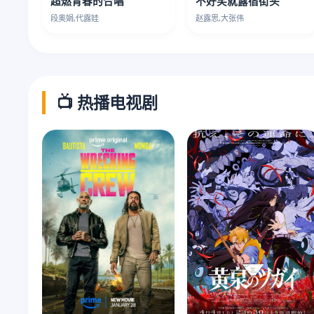
超燃青春的合唱
不好笑就露宿街头
段奥娟,代露娃
赵露思,大张伟
📺 热播电视剧