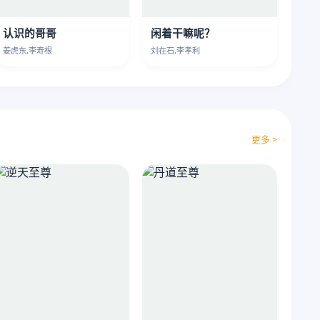
认识的哥哥
闲着干嘛呢？
姜虎东,李寿根
刘在石,李孝利
更多 >